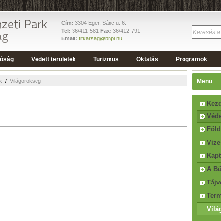
Cím:
3304 Eger, Sánc u. 6.
Tel:
36/411-581
Fax:
36/412-791
Email:
titkarsag@bnpi.hu
tóság
Védett területek
Turizmus
Oktatás
Programok
ek
/
Világörökség
Menü
Kezd
Véde
Föld
Vize
Kapt
A Bü
Tájv
Term
Vilá