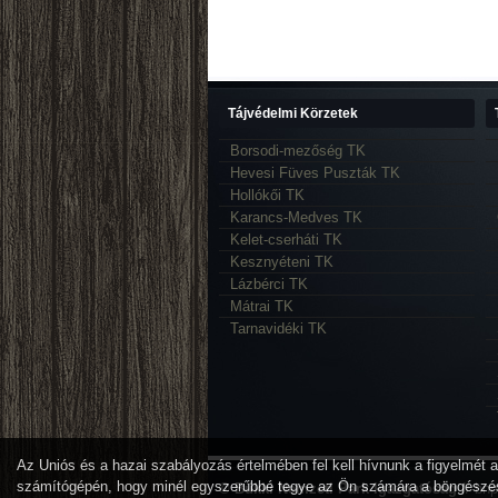
Tájvédelmi Körzetek
Borsodi-mezőség TK
Hevesi Füves Puszták TK
Hollókői TK
Karancs-Medves TK
Kelet-cserháti TK
Kesznyéteni TK
Lázbérci TK
Mátrai TK
Tarnavidéki TK
Az Uniós és a hazai szabályozás értelmében fel kell hívnunk a figyelmét ar
számítógépén, hogy minél egyszerűbbé tegye az Ön számára a böngészé
© Bükki Nemzeti Park Igazgatóság
// bnp