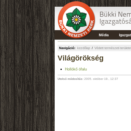
Média
Igazga
Navigáció:
kezdőlap
/
Védett természeti terület
Világörökség
Hollókő ófalu
Utolsó módosítás:
2005. október 19., 12:37