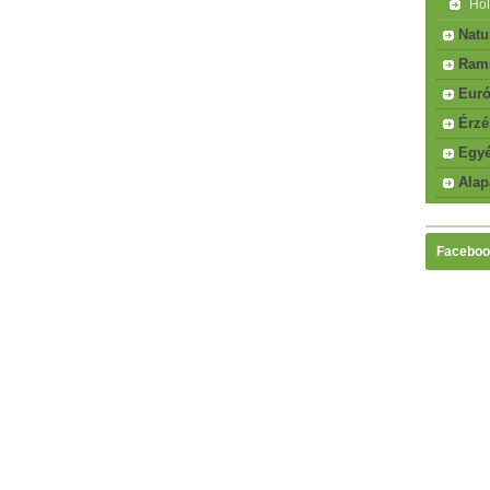
Hol
Natu
Rams
Euró
Érzé
Egyé
Alap
Faceboo