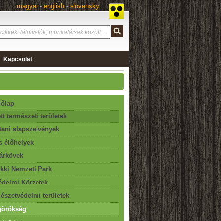
magyar
-
english
-
slovensky
Kapcsolat
őlap
tt természeti területek
tani alapszelvények
s élőhelyek
árkövek
kki Nemzeti Park
édelmi Körzetek
észetvédelmi területek
görökség