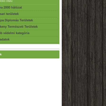
lókő ófalu
ra 2000 hálózat
ari területek
pa Diplomás Területek
keny Természeti Területek
b védelmi kategória
adatok
k