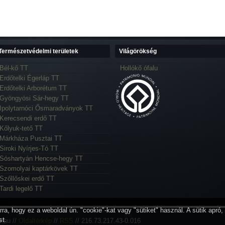
Természetvédelmi területek
Világörökség
Bél-kő TT
Hollókő ófalu
Erdőtelki Égerláp TT
Erdőtelki Arborétum TT
Gyöngyösi Sár-hegy TT
Ipolytarnóci Ősmaradványok TT
Kerecsendi erdő TT
Kőlyuk-tető TT
Márkháza Pusztai TT
Siroki Nyírjes-Tó TT
Sóshartyán Hencse-hegy TT
Szomolyai kaptárkövek TT
Szőllőskei erdő TT
Tardi legelő TT
ra, hogy ez a weboldal ún. "cookie"-kat vagy "sütiket" használ. A sütik apró,
st.
i.hu //
Oldaltérkép
//
RSS
// 216.73.217.43-0.016