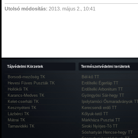
Utolsó módosítás:
2013. május 2., 10:41
Tájvédelmi Körzetek
Természetvédelmi területek
Borsodi-mezőség TK
Bél-kő TT
Hevesi Füves Puszták TK
Erdőtelki Égerláp TT
Hollókői TK
Erdőtelki Arborétum TT
Karancs-Medves TK
Gyöngyösi Sár-hegy TT
Kelet-cserháti TK
Ipolytarnóci Ősmaradványok T
Kesznyéteni TK
Kerecsendi erdő TT
Lázbérci TK
Kőlyuk-tető TT
Mátrai TK
Márkháza Pusztai TT
Tarnavidéki TK
Siroki Nyírjes-Tó TT
Sóshartyán Hencse-hegy TT