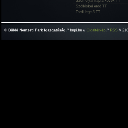
Szomolyai kaptárkövek TT
Szőllőskei erdő TT
Tardi legelő TT
© Bükki Nemzeti Park Igazgatóság
// bnpi.hu //
Oldaltérkép
//
RSS
// 21