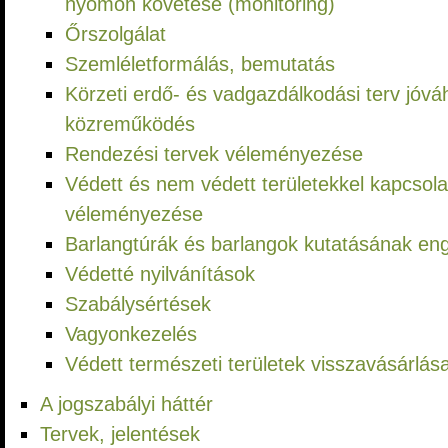
nyomon követése (monitoring)
Őrszolgálat
Szemléletformálás, bemutatás
Körzeti erdő- és vadgazdálkodási terv jóv
közreműködés
Rendezési tervek véleményezése
Védett és nem védett területekkel kapcsol
véleményezése
Barlangtúrák és barlangok kutatásának en
Védetté nyilvánítások
Szabálysértések
Vagyonkezelés
Védett természeti területek visszavásárlása
A jogszabályi háttér
Tervek, jelentések