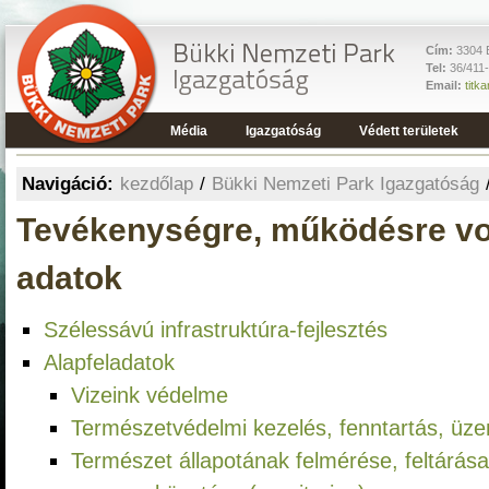
Cím:
3304 E
Tel:
36/411
Email:
titk
Média
Igazgatóság
Védett területek
Navigáció:
kezdőlap
/
Bükki Nemzeti Park Igazgatóság
Tevékenységre, működésre v
adatok
Szélessávú infrastruktúra-fejlesztés
Alapfeladatok
Vizeink védelme
Természetvédelmi kezelés, fenntartás, üze
Természet állapotának felmérése, feltárása