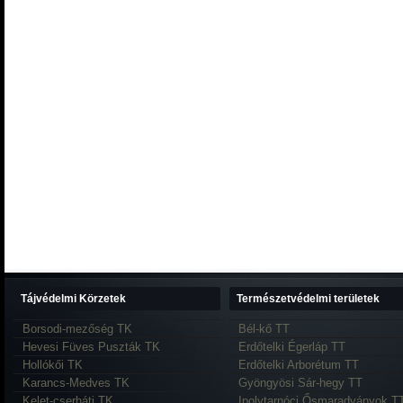
Tájvédelmi Körzetek
Természetvédelmi területek
Borsodi-mezőség TK
Bél-kő TT
Hevesi Füves Puszták TK
Erdőtelki Égerláp TT
Hollókői TK
Erdőtelki Arborétum TT
Karancs-Medves TK
Gyöngyösi Sár-hegy TT
Kelet-cserháti TK
Ipolytarnóci Ősmaradványok T