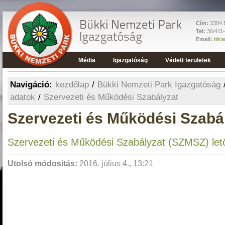
Cím:
3304 E
Tel:
36/411
Email:
titk
Média
Igazgatóság
Védett területek
Navigáció:
kezdőlap
/
Bükki Nemzeti Park Igazgatóság
adatok
/
Szervezeti és Működési Szabályzat
Szervezeti és Működési Szabá
Szervezeti és Működési Szabályzat (SZMSZ) let
Utolsó módosítás:
2016. július 4., 13:21