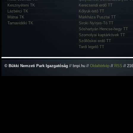
Kesznyéteni TK
Kerecsendi erdő TT
Lázbérci TK
Kőlyuk-tető TT
Mátrai TK
Márkháza Pusztai TT
Tarnavidéki TK
Siroki Nyírjes-Tó TT
Sóshartyán Hencse-hegy TT
Szomolyai kaptárkövek TT
Szőllőskei erdő TT
Tardi legelő TT
© Bükki Nemzeti Park Igazgatóság
// bnpi.hu //
Oldaltérkép
//
RSS
// 21