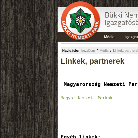
Média
Igazga
Navigáció:
kezdőlap
/
Média
/
Linkek, partnere
Linkek, partnerek
 Magyarország Nemzeti Pa
Magyar Nemzeti Parkok
Egyéb linkek: