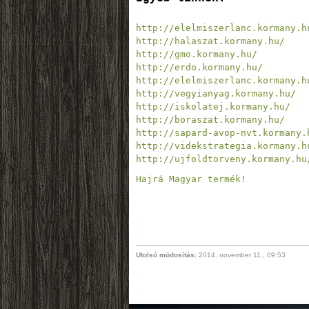
http://elelmiszerlanc.kormany.h
http://halaszat.kormany.hu/
http://gmo.kormany.hu/
http://erdo.kormany.hu/
http://elelmiszerlanc.kormany.h
http://vegyianyag.kormany.hu/
http://iskolatej.kormany.hu/
http://sapard-avop-nvt.kormany.
http://videkstrategia.kormany.h
http://ujfoldtorveny.kormany.hu
Hajrá Magyar termék! 
Utolsó módosítás:
2014. november 11., 09:53