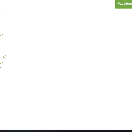
Faceboo
u
u/
hu/
u/
/