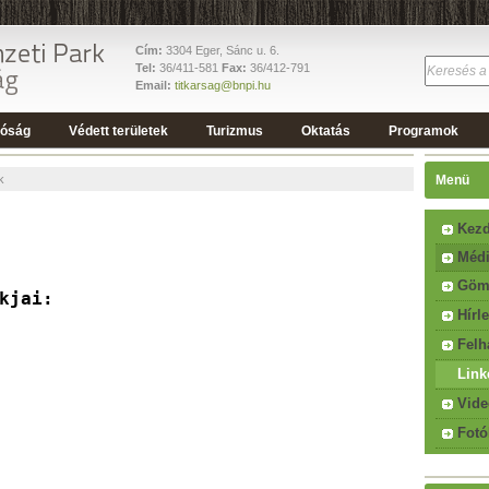
Cím:
3304 Eger, Sánc u. 6.
Tel:
36/411-581
Fax:
36/412-791
Email:
titkarsag@bnpi.hu
tóság
Védett területek
Turizmus
Oktatás
Programok
k
Menü
Kezd
Méd
Göm
rkjai:
Hírl
Felh
Link
Vide
Fotó