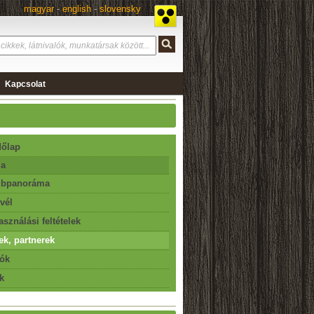
magyar
-
english
-
slovensky
Kapcsolat
őlap
ia
bpanoráma
evél
asználási feltételek
ek, partnerek
ók
k