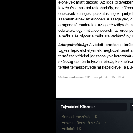
élőhelyek miatt gazdag. Az idős tölgyekbe
közép és a balkáni tarkaharkály, de előfor
énekesek, cinegék, poszáták, rigók, pintye
számban élnek az erdőben. A szegélyek, cs
a ragadozó madarakat az egerészölyv és a 
odúlakók, úgymint a denevérek, az erdei pe
a mókus és olykor a mókusra vadászó nyus
Látogathatóság:
A védett természeti terül
Egyes fajok élőhelyeinek megközelítését a
természetvédelmi jogszabályok betartását a
szükség esetén helyszíni bírság kiszabásá
terület természetvédelmi kezelőjével, a Bü
Utolsó módosítás:
2015. szeptember 15., 09:46
Tájvédelmi Körzetek
Borsodi-mezőség TK
Hevesi Füves Puszták TK
Hollókői TK