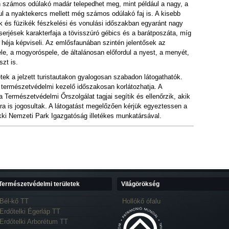
n számos odúlakó madár telepedhet meg, mint például a nagy, a
dul a nyaktekercs mellett még számos odúlakó faj is. A kisebb
k és füzikék fészkelési és vonulási időszakban egyaránt nagy
erjések karakterfaja a tövisszúró gébics és a barátposzáta, míg
héja képviseli. Az emlősfaunában szintén jelentősek az
le, a mogyoróspele, de általánosan előfordul a nyest, a menyét,
zt is.
etek a jelzett turistautakon gyalogosan szabadon látogathatók.
 természetvédelmi kezelő időszakosan korlátozhatja. A
 Természetvédelmi Őrszolgálat tagjai segítik és ellenőrzik, akik
ra is jogosultak. A látogatást megelőzően kérjük egyeztessen a
kki Nemzeti Park Igazgatóság illetékes munkatársával.
Természetvédelmi területek
Világörökség
Bél-kő TT
Hollókő ófalu
Erdőtelki Égerláp TT
Erdőtelki Arborétum TT