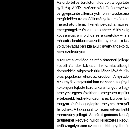
Az erdő teljes területén tilos volt a legelt
gyűjtés). A XIX. század végi fácántenyész
és gyepszintű állományok fennmaradásának
megfelelően az erdőállományokat elválasz
maradhatott fenn. Ilyenek például a nagyez
epergyöngyike és a macskahere. A lösztölg
kocsányos, a molyhos és a csertölgy – is e
második lombkoronaszintbe nyomul – a tatár
völgybevágásban kialakult gyertyános-töl
nem szokványos.
A terület állatvilága szintén átmeneti jelleg
között. Az idős fák és a dús szintezettség 
dombvidéki tölgyesek ritkulóban lévő feltű
erős populációi élnek az erdőben. A nyilad
Az ernyősvirágzatúakban gazdag szegélyek
kökényen fejlődő kardfarkú pillangót, a fag
amelyek egyes években tömegesen repülnek 
értékesebb lepke-kuriózuma az Európai Unió
magyar fésűsbagolylepke, melynek hernyói 
fejlődnek. A tavasszal tömeges odvas keltik
maradvány jellegű. A terület gerinces faun
területeket kedvelő hüllők jellegzetes képvi
erdőszegélyekben az erdei sikló figyelhető