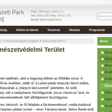
Cím:
3304 Eger, Sánc u. 6.
Tel:
36/411-581
Fax:
36/412-791
Email:
titkarsag@bnpi.hu
tóság
Védett területek
Turizmus
Oktatás
Programok
ek
/
Természetvédelmi területek
/
Kerecsendi erdő TT
Menü
mészetvédelmi Terület
Kezd
Term
Maco
Erdő
én található, ahol a hegység előtere az Alföldbe simul. A
Erdő
50-es években „talált rá” a Laskó-patak teraszán fekvő erdőre,
Kere
őtípusának a „hiányzó láncszemét” jelentette. Az erdő
Kőly
ny vált a tatárjuharos lösztölgyesek „locus classicus”-ává, és
szetesebbnek ítélt alföldperemi lösztölgyese.
Gyön
ez tartozott, és fő feladata a fácánneveléssel, vadásztatással
Siro
 helyben jobban ismert – neve: Fácános-berek, illetve Berek-erdő.