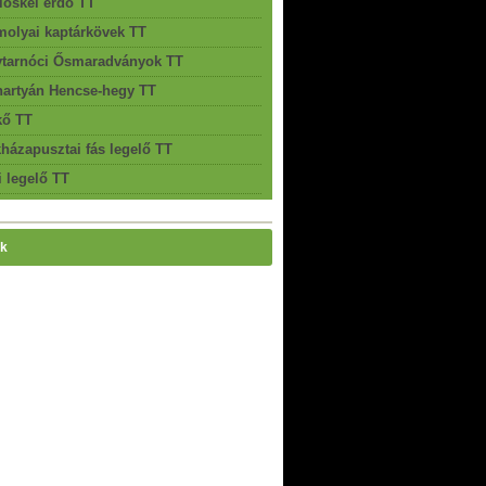
lőskei erdő TT
olyai kaptárkövek TT
ytarnóci Ősmaradványok TT
artyán Hencse-hegy TT
kő TT
házapusztai fás legelő TT
i legelő TT
k