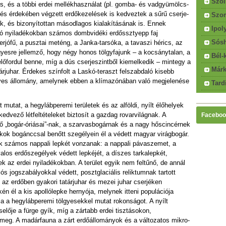
Szől
etés, és a többi erdei mellékhasználat (pl. gomba- és vadgyümölcs-
tés érdekében végzett erdőkezelések is kedveztek a sűrű cserje-
Szom
, és bizonyítottan másodlagos kialakításának is. Ennek
Ipol
tó nyiladékokban számos dombvidéki erdőssztyepp faj
Sósh
erjófű, a pusztai meténg, a Janka-tarsóka, a tavaszi hérics, az
yesre jellemző, hogy négy honos tölgyfajunk – a kocsánytalan, a
Bél-
lőfordul benne, míg a dús cserjeszintből kiemelkedik – mintegy a
Márk
juhar. Érdekes színfolt a Laskó-teraszt felszabdaló kisebb
gyes állomány, amelynek ebben a klímazónában való megjelenése
Tard
et mutat, a hegylábperemi területek és az alföldi, nyílt élőhelyek
kedvező létfeltételeket biztosít a gazdag rovarvilágnak. A
Faceboo
nő „bogár-óriásai”-nak, a szarvasbogárnak és a nagy hőscincérnek
ékok bogánccsal benőtt szegélyein él a védett magyar virágbogár.
 számos nappali lepkét vonzanak: a nappali pávaszemet, a
yalos erdőszegélyek védett lepkéjét, a díszes tarkalepkét,
az erdei nyiladékokban. A terület egyik nem feltűnő, de annál
s jogszabályokkal védett, posztglaciális reliktumnak tartott
az erdőben gyakori tatárjuhar és mezei juhar cserjéken
én él a kis apollólepke hernyója, melynek itteni populációja
ája a hegylábperemi tölgyesekkel mutat rokonságot. A nyílt
selője a fürge gyík, míg a zártabb erdei tisztásokon,
 meg. A madárfauna a zárt erdőállományok és a változatos mikro-