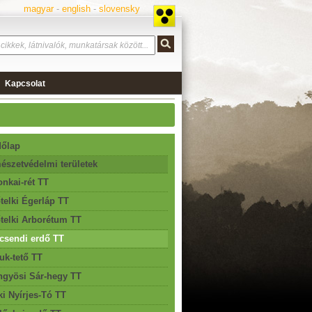
magyar
-
english
-
slovensky
Kapcsolat
őlap
észetvédelmi területek
nkai-rét TT
telki Égerláp TT
telki Arborétum TT
csendi erdő TT
uk-tető TT
gyösi Sár-hegy TT
ki Nyírjes-Tó TT