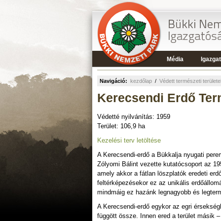
Média
Igazga
Navigáció:
kezdőlap
/
Védett természeti terület
Kerecsendi Erdő Ter
Védetté nyilvánítás: 1959
Terület: 106,9 ha
Kezelési terv letöltése
A Kerecsendi-erdő a Bükkalja nyugati perem
Zólyomi Bálint vezette kutatócsoport az 19
amely akkor a fátlan löszplatók eredeti erd
feltérképezésekor ez az unikális erdőállomá
mindmáig ez hazánk legnagyobb és legtermé
A Kerecsendi-erdő egykor az egri érsekségh
függött össze. Innen ered a terület másik –