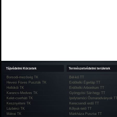
Tájvédelmi Körzetek
Természetvédelmi területek
Borsodi-mezőség TK
Bél-kő TT
Hevesi Füves Puszták TK
Erdőtelki Égerláp TT
Hollókői TK
Erdőtelki Arborétum TT
Karancs-Medves TK
Gyöngyösi Sár-hegy TT
Kelet-cserháti TK
Ipolytarnóci Ősmaradványok T
Kesznyéteni TK
Kerecsendi erdő TT
Lázbérci TK
Kőlyuk-tető TT
Mátrai TK
Márkháza Pusztai TT