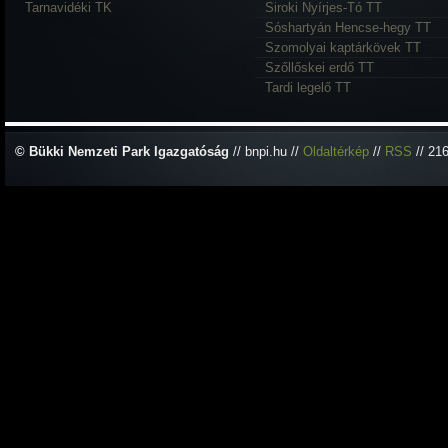
Tarnavidéki TK
Siroki Nyírjes-Tó TT
Sóshartyán Hencse-hegy TT
Szomolyai kaptárkövek TT
Szőllőskei erdő TT
Tardi legelő TT
© Bükki Nemzeti Park Igazgatóság
// bnpi.hu //
Oldaltérkép
//
RSS
// 21