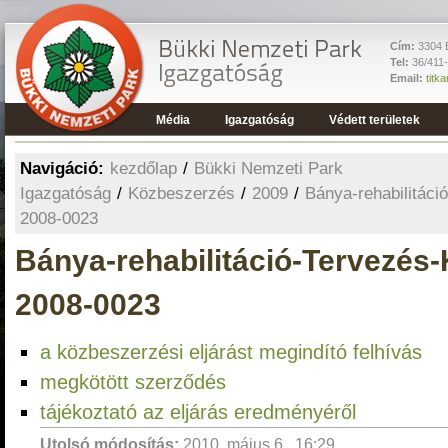
Cím:
3304 E
Tel:
36/411
Email:
titk
Média
Igazgatóság
Védett területek
Navigáció:
kezdőlap
/
Bükki Nemzeti Park
Igazgatóság
/
Közbeszerzés
/
2009
/
Bánya-rehabilitáci
2008-0023
Bánya-rehabilitáció-Tervezés-
2008-0023
a közbeszerzési eljárást megindító felhívás
megkötött szerződés
tájékoztató az eljárás eredményéről
Utolsó módosítás:
2010. május 6., 16:29