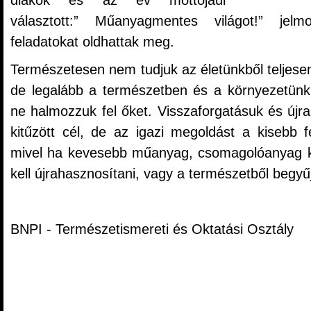
diákok és az év mottójául
választott:” Műanyagmentes világot!” jelm
feladatokat oldhattak meg.
Természetesen nem tudjuk az életünkből teljese
de legalább a természetben és a környezetünk 
ne halmozzuk fel őket. Visszaforgatásuk és újr
kitűzött cél, de az igazi megoldást a kisebb f
mivel ha kevesebb műanyag, csomagolóanyag k
kell újrahasznosítani, vagy a természetből begyűj
BNPI - Természetismereti és Oktatási Osztály