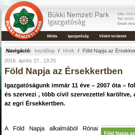
Cím:
3304 E
Tel:
36/411
Email:
titk
Média
Igazgatóság
Védett területek
Navigáció:
kezdőlap
/
hírek
/
Föld Napja az Érsekke
2018. április 27., 13:25
Föld Napja az Érsekkertben
Igazgatóságunk immár 11 éve – 2007 óta – fo
és szervezi , több civil szervezettel karöltve,
az egri Érsekkertben.
A Föld Napja alkalmából Rónai
Föld Napja a