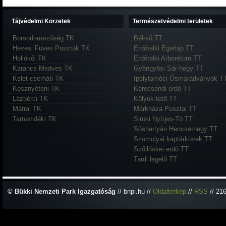
Tájvédelmi Körzetek
Természetvédelmi területek
Borsodi-mezőség TK
Bél-kő TT
Hevesi Füves Puszták TK
Erdőtelki Égerláp TT
Hollókői TK
Erdőtelki Arborétum TT
Karancs-Medves TK
Gyöngyösi Sár-hegy TT
Kelet-cserháti TK
Ipolytarnóci Ősmaradványok T
Kesznyéteni TK
Kerecsendi erdő TT
Lázbérci TK
Kőlyuk-tető TT
Mátrai TK
Márkháza Pusztai TT
Tarnavidéki TK
Siroki Nyírjes-Tó TT
Sóshartyán Hencse-hegy TT
Szomolyai kaptárkövek TT
Szőllőskei erdő TT
Tardi legelő TT
© Bükki Nemzeti Park Igazgatóság
// bnpi.hu //
Oldaltérkép
//
RSS
// 21