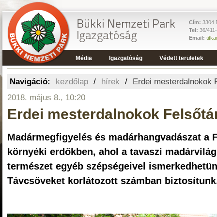
Cím:
3304 E
Tel:
36/411
Email:
titk
Média
Igazgatóság
Védett területek
Navigáció:
kezdőlap
/
hírek
/
Erdei mesterdalnokok 
2018. május 8., 10:20
Erdei mesterdalnokok Felsőt
Madármegfigyelés és madárhangvadászat a F
környéki erdőkben, ahol a tavaszi madárvilág
természet egyéb szépségeivel ismerkedhetün
Távcsöveket korlátozott számban biztosítunk