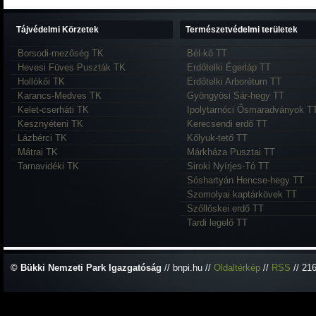
Tájvédelmi Körzetek
Természetvédelmi területek
Borsodi-mezőség TK
Bél-kő TT
Hevesi Füves Puszták TK
Erdőtelki Égerláp TT
Hollókői TK
Erdőtelki Arborétum TT
Karancs-Medves TK
Gyöngyösi Sár-hegy TT
Kelet-cserháti TK
Ipolytarnóci Ősmaradványok T
Kesznyéteni TK
Kerecsendi erdő TT
Lázbérci TK
Kőlyuk-tető TT
Mátrai TK
Márkháza Pusztai TT
Tarnavidéki TK
Siroki Nyírjes-Tó TT
Sóshartyán Hencse-hegy TT
Szomolyai kaptárkövek TT
Szőllőskei erdő TT
Tardi legelő TT
© Bükki Nemzeti Park Igazgatóság
// bnpi.hu //
Oldaltérkép
//
RSS
// 21