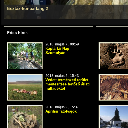
Esztáz-kői-barlang 2
Friss hírek
Népszerű látni
2018. május 7., 09:59
Kaptárkő Nap
Szomolyán
2018. május 2., 15:43
Védett természeti terület
mentesítése fertőző állati
hulladéktól
2018. május 2., 15:37
Áprilisi fatolvajok