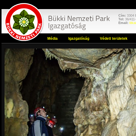
Cím:
3304 E
Tel:
36/411
Email:
titk
Média
Igazgatóság
Védett területek