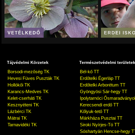
VETÉLKEDŐ
ERDEI ISK
Tájvédelmi Körzetek
Természetvédelmi területe
Borsodi-mezőség TK
Bél-kő TT
Hevesi Füves Puszták TK
Erdőtelki Égerláp TT
Hollókői TK
Erdőtelki Arborétum TT
Karancs-Medves TK
Gyöngyösi Sár-hegy TT
Kelet-cserháti TK
Ipolytarnóci Ősmaradványo
Kesznyéteni TK
Kerecsendi erdő TT
Lázbérci TK
Kőlyuk-tető TT
Mátrai TK
Márkháza Pusztai TT
Tarnavidéki TK
Siroki Nyírjes-Tó TT
Sóshartyán Hencse-hegy T