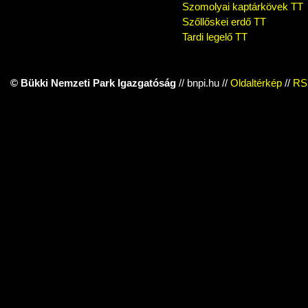
Szomolyai kaptárkövek TT
Szőllőskei erdő TT
Tardi legelő TT
© Bükki Nemzeti Park Igazgatóság
// bnpi.hu //
Oldaltérkép
//
RS